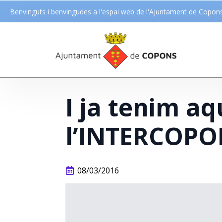
Benvinguts i benvingudes a l'espai web de l'Ajuntament de Copon
I ja tenim a
l’INTERCOPON
08/03/2016