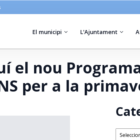
s
El municipi
L'Ajuntament
A
quí el nou Program
S per a la primave
Cat
Categorie