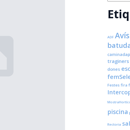
Eti
Avís
ADF
batuda
caminadap
traginers
es
dones
femSele
Festes
fira
Interco
MostraHortíc
piscina
sa
Rectoria