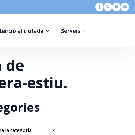
tenció al ciutadà
Serveis
a de
ra-estiu.
egories
s