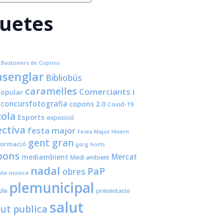
quetes
Bastoners de Copons
senglar
Bibliobús
caramelles
Comerciants i
opular
concursfotografia
copons 2.0
Covid-19
cola
Esports
exposició
ctiva
festa major
Festa Major Hivern
gent gran
formació
horts
gorg
pons
Mercat
mediambient
Medi ambient
nadal
PaP
obres
ola
música
plemunicipal
ple
presentacio
salut
lut publica