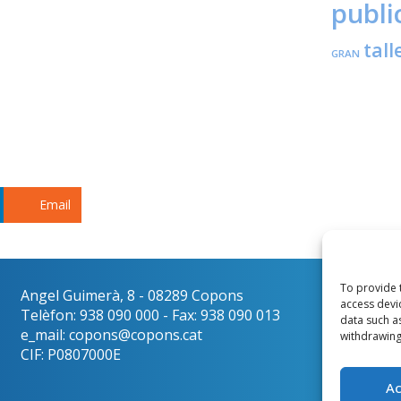
publi
tall
GRAN
Email
To provide 
Angel Guimerà, 8 - 08289 Copons
Català
access devi
Telèfon: 938 090 000 - Fax: 938 090 013
data such a
e_mail: copons@copons.cat
withdrawing
CIF: P0807000E
A