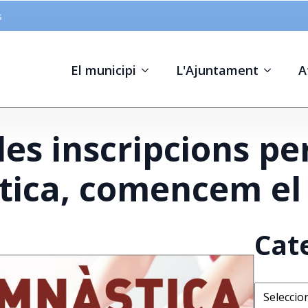
s
El municipi
L'Ajuntament
A
les inscripcions per
ica, comencem el 
Cat
Categorie