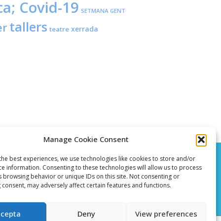
ca; Covid-19
SETMANA GENT
tallers
er
xerrada
teatre
Manage Cookie Consent
the best experiences, we use technologies like cookies to store and/or
ce information. Consenting to these technologies will allow us to process
s browsing behavior or unique IDs on this site. Not consenting or
 consent, may adversely affect certain features and functions.
ccepta
Deny
View preferences