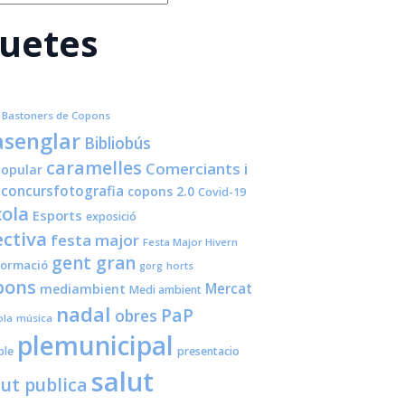
quetes
Bastoners de Copons
senglar
Bibliobús
caramelles
Comerciants i
opular
concursfotografia
copons 2.0
Covid-19
cola
Esports
exposició
ctiva
festa major
Festa Major Hivern
gent gran
formació
horts
gorg
pons
Mercat
mediambient
Medi ambient
nadal
PaP
obres
ola
música
plemunicipal
ple
presentacio
salut
lut publica