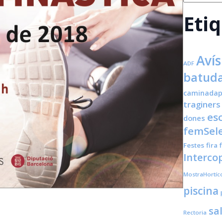
Eti
Avís
ADF
batuda
caminadap
traginers
es
dones
femSele
Festes
fira
Interco
MostraHortíc
piscina
sa
Rectoria