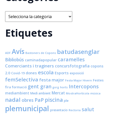
Categories
Etiquetes
Avís
batudasenglar
ADF
Bastoners de Copons
caramelles
Bibliobús
caminadapopular
Comerciants i traginers
concursfotografia
copons
escola
dones
Esports
2.0
Covid-19
exposició
femSelectiva
festa major
Festes
Festa Major Hivern
Intercopons
gent gran
fira
formació
horts
gorg
Mercat
mediambient
Medi ambient
MostraHortícola
música
nadal
piscina
PaP
obres
ple
plemunicipal
salut
presentacio
Rectoria