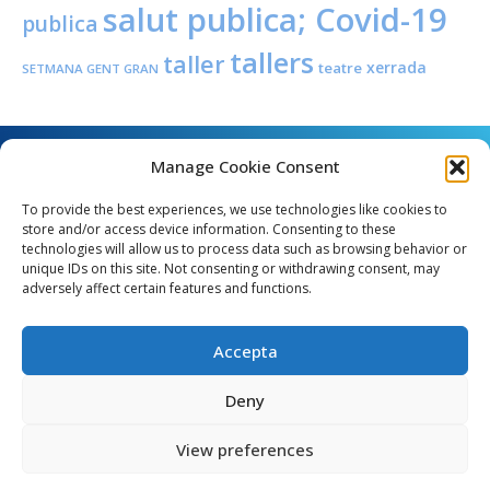
salut publica; Covid-19
publica
tallers
taller
xerrada
teatre
SETMANA GENT GRAN
Manage Cookie Consent
To provide the best experiences, we use technologies like cookies to
store and/or access device information. Consenting to these
technologies will allow us to process data such as browsing behavior or
unique IDs on this site. Not consenting or withdrawing consent, may
Angel Guimerà, 8 - 08289 Copons
adversely affect certain features and functions.
Telèfon: 938 090 000 - Fax: 938 090 013
e_mail: copons@copons.cat
Accepta
CIF: P0807000E
Català
Deny
View preferences
egal
Mapa web
Crèdits
Política de cookies (EU)