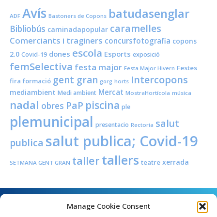
Avís
batudasenglar
ADF
Bastoners de Copons
caramelles
Bibliobús
caminadapopular
Comerciants i traginers
concursfotografia
copons
escola
dones
Esports
2.0
Covid-19
exposició
femSelectiva
festa major
Festes
Festa Major Hivern
Intercopons
gent gran
fira
formació
horts
gorg
Mercat
mediambient
Medi ambient
MostraHortícola
música
nadal
piscina
PaP
obres
ple
plemunicipal
salut
presentacio
Rectoria
salut publica; Covid-19
publica
tallers
taller
xerrada
teatre
SETMANA GENT GRAN
Manage Cookie Consent