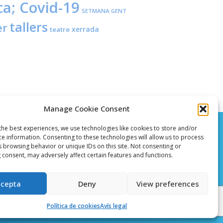
ca; Covid-19
SETMANA GENT
tallers
er
xerrada
teatre
Manage Cookie Consent
the best experiences, we use technologies like cookies to store and/or
ce information. Consenting to these technologies will allow us to process
s browsing behavior or unique IDs on this site. Not consenting or
 consent, may adversely affect certain features and functions.
ccepta
Deny
View preferences
Crèdits
Política de cookies (EU)
Política de cookies
Avís legal