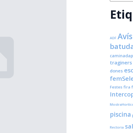
Eti
Avís
ADF
batuda
caminadap
traginers
es
dones
femSele
Festes
fira
Interco
MostraHortíc
piscina
sa
Rectoria