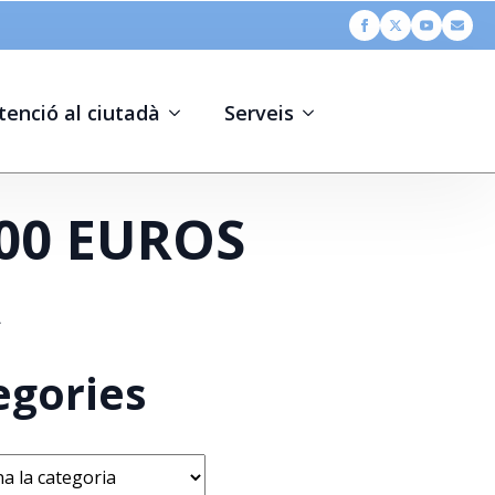
tenció al ciutadà
Serveis
00 EUROS
A
egories
s