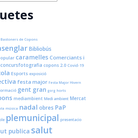
quetes
Bastoners de Copons
senglar
Bibliobús
caramelles
Comerciants i
opular
concursfotografia
copons 2.0
Covid-19
cola
Esports
exposició
ctiva
festa major
Festa Major Hivern
gent gran
formació
horts
gorg
pons
Mercat
mediambient
Medi ambient
nadal
PaP
obres
ola
música
plemunicipal
ple
presentacio
salut
lut publica