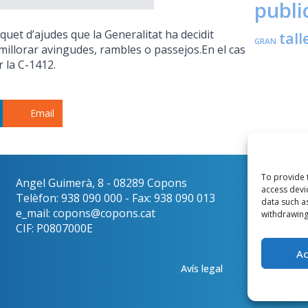
publi
quet d’ajudes que la Generalitat ha decidit
tall
GRAN
 millorar avingudes, rambles o passejos.En el cas
 la C-1412.
Email
To provide 
Angel Guimerà, 8 - 08289 Copons
Català
access devi
Telèfon: 938 090 000 - Fax: 938 090 013
data such a
e_mail: copons@copons.cat
withdrawing
CIF: P0807000E
A
Avís legal
Mapa web