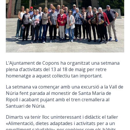
L’Ajuntament de Copons ha organitzat una setmana
plena d’activitats del 13 al 18 de maig per retre
homenatge a aquest col·lectiu tan important.
La setmana va començar amb una excursió a la Vall de
Núria fent parada al monestir de Santa Maria de
Ripoll i acabant pujant amb el tren cremallera al
Santuari de Núria.
Dimarts va tenir lloc uninteressant i didàctic el taller
«Alimentació, dietes adaptades i activitats per a un
envelliment saludable» per conèixer com els hàbits