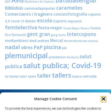
Avís
batudasenglar
ADF
Bastoners de Copons
caramelles
Bibliobús
caminadapopular
Comerciants i traginers
concursfotografia
copons
escola
dones
Esports
2.0
Covid-19
exposició
femSelectiva
festa major
Festes
Festa Major Hivern
Intercopons
gent gran
fira
formació
horts
gorg
Mercat
mediambient
Medi ambient
MostraHortícola
música
nadal
piscina
PaP
obres
ple
plemunicipal
salut
presentacio
Rectoria
salut publica; Covid-19
publica
tallers
taller
xerrada
teatre
SETMANA GENT GRAN
Manage Cookie Consent
To provide the best experiences, we use technologies like cookies to