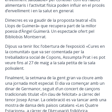
alimentaris i l’activitat física poden influir en el procés
d’envelliment i en la salut en general.
Dimecres es va gaudir de la proposta teatral «Els
Llops de Guimerà» que recupera part de la millor
poesia d’Àngel Guimerà. Un espectacle ofert pel
Bibliobús Montserrat.
Dijous va tenir lloc l’obertura de l’exposició «Cures en
la comunitat» que va ser comentada per la
treballadora social de Copons, Assumpta Prat i es pot
veure fins al 27 de maig a la sala petita de la sala
polivalent.
Finalment, la setmana de la gent gran va cloure amb
una jornada molt especial. El dia va començar amb un
dinar de Germanor, seguit d’un concert de cançons
tradicionals titulat «En clau de felicitat» a càrrec del
tenor Josep Aznar. La celebració es va tancar amb una
mostra de dansa dels països catalans «Les Quatre
Estacions», a càrrec de l’Agrupació folklòrica