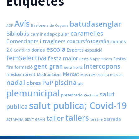
Etiquetes
Avís
batudasenglar
ADF
Bastoners de Copons
caramelles
Bibliobús
caminadapopular
Comerciants i traginers
concursfotografia
copons
escola
dones
Esports
2.0
Covid-19
exposició
femSelectiva
festa major
Festes
Festa Major Hivern
Intercopons
gent gran
fira
formació
horts
gorg
Mercat
mediambient
Medi ambient
MostraHortícola
música
nadal
piscina
PaP
obres
ple
plemunicipal
salut
presentacio
Rectoria
salut publica; Covid-19
publica
tallers
taller
xerrada
teatre
SETMANA GENT GRAN