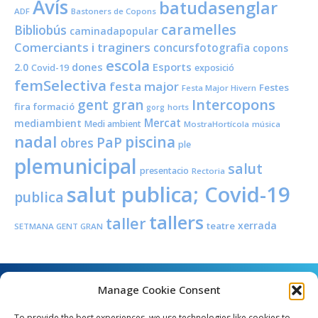
Avís
batudasenglar
ADF
Bastoners de Copons
caramelles
Bibliobús
caminadapopular
Comerciants i traginers
concursfotografia
copons
escola
dones
Esports
2.0
Covid-19
exposició
femSelectiva
festa major
Festes
Festa Major Hivern
Intercopons
gent gran
fira
formació
horts
gorg
Mercat
mediambient
Medi ambient
MostraHortícola
música
nadal
piscina
PaP
obres
ple
plemunicipal
salut
presentacio
Rectoria
salut publica; Covid-19
publica
tallers
taller
xerrada
teatre
SETMANA GENT GRAN
Manage Cookie Consent
To provide the best experiences, we use technologies like cookies to