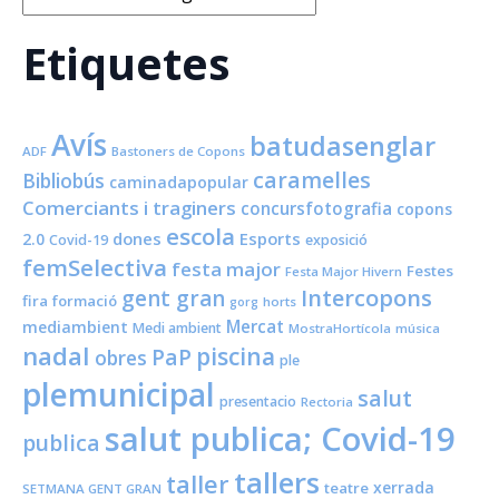
Etiquetes
Avís
batudasenglar
ADF
Bastoners de Copons
caramelles
Bibliobús
caminadapopular
Comerciants i traginers
concursfotografia
copons
escola
dones
Esports
2.0
Covid-19
exposició
femSelectiva
festa major
Festes
Festa Major Hivern
Intercopons
gent gran
fira
formació
horts
gorg
Mercat
mediambient
Medi ambient
MostraHortícola
música
nadal
piscina
PaP
obres
ple
plemunicipal
salut
presentacio
Rectoria
salut publica; Covid-19
publica
tallers
taller
xerrada
teatre
SETMANA GENT GRAN