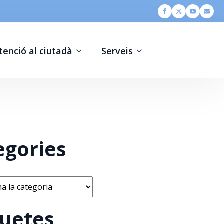
tenció al ciutadà
Serveis
egories
s
quetes