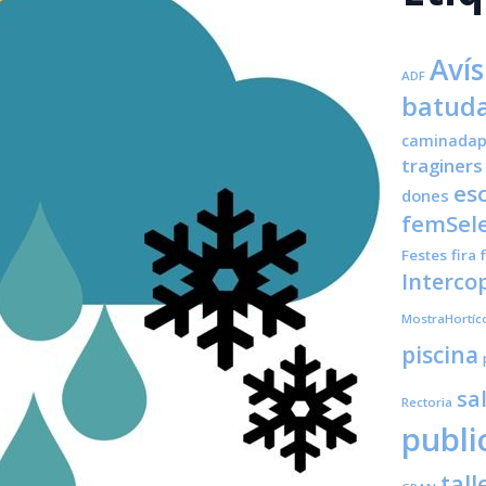
Avís
ADF
batuda
caminadap
traginers
es
dones
femSele
Festes
fira
Interco
MostraHortíc
piscina
sa
Rectoria
publi
tall