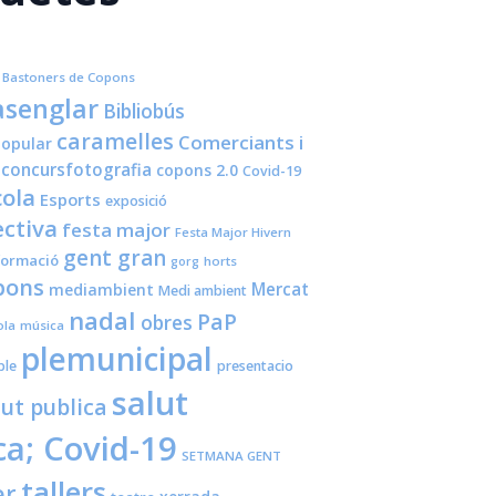
Bastoners de Copons
senglar
Bibliobús
caramelles
Comerciants i
opular
concursfotografia
copons 2.0
Covid-19
cola
Esports
exposició
ctiva
festa major
Festa Major Hivern
gent gran
formació
horts
gorg
pons
Mercat
mediambient
Medi ambient
nadal
PaP
obres
ola
música
plemunicipal
ple
presentacio
salut
lut publica
ca; Covid-19
SETMANA GENT
tallers
er