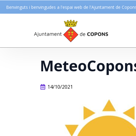
Benvinguts i benvingudes a l'espai web de l'Ajuntament de Copon
MeteoCopons
14/10/2021