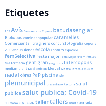
Etiquetes
Avís
batudasenglar
ADF
Bastoners de Copons
caramelles
Bibliobús
caminadapopular
Comerciants i traginers
concursfotografia
copons
escola
dones
Esports
2.0
Covid-19
exposició
femSelectiva
festa major
Festes
Festa Major Hivern
Intercopons
gent gran
fira
formació
horts
gorg
Mercat
mediambient
Medi ambient
MostraHortícola
música
nadal
piscina
PaP
obres
ple
plemunicipal
salut
presentacio
Rectoria
salut publica; Covid-19
publica
tallers
taller
xerrada
teatre
SETMANA GENT GRAN