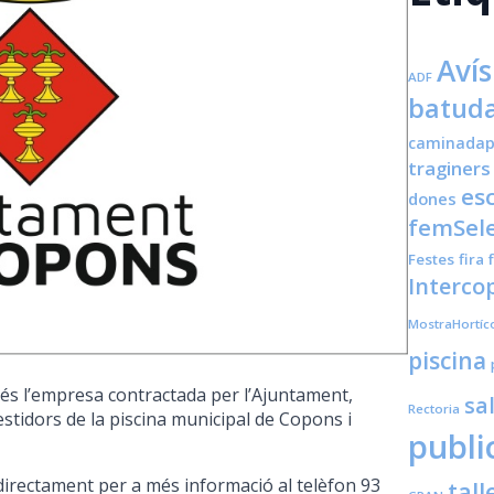
Avís
ADF
batuda
caminadap
traginers
es
dones
femSele
Festes
fira
Interco
MostraHortíc
piscina
és l’empresa contractada per l’Ajuntament,
sa
Rectoria
vestidors de la piscina municipal de Copons i
publi
 directament per a més informació al telèfon 93
tall