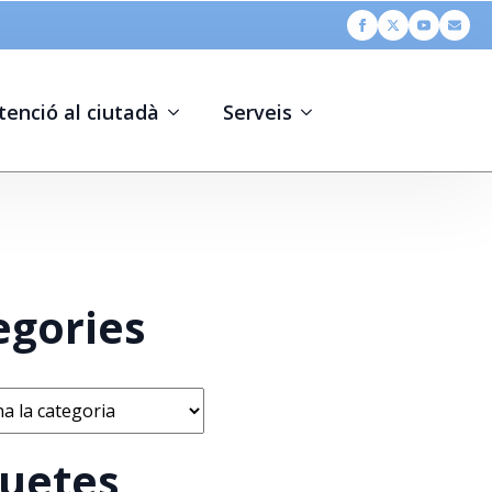
tenció al ciutadà
Serveis
egories
s
quetes