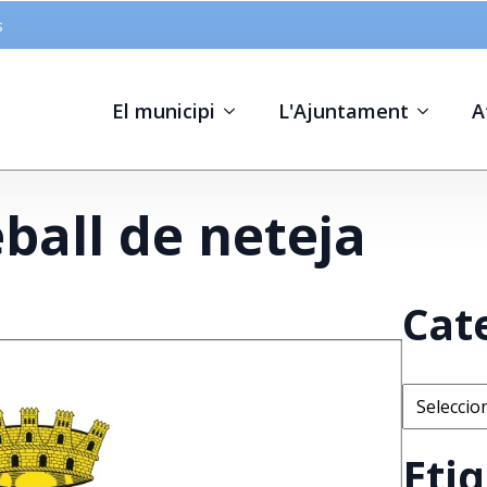
s
El municipi
L'Ajuntament
A
ball de neteja
Cat
Categorie
Eti