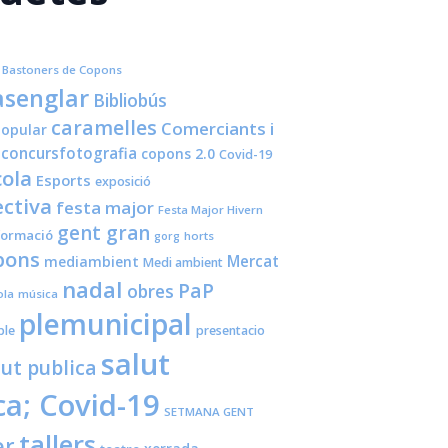
Bastoners de Copons
senglar
Bibliobús
caramelles
Comerciants i
opular
concursfotografia
copons 2.0
Covid-19
cola
Esports
exposició
ctiva
festa major
Festa Major Hivern
gent gran
formació
horts
gorg
pons
Mercat
mediambient
Medi ambient
nadal
PaP
obres
ola
música
plemunicipal
ple
presentacio
salut
lut publica
ca; Covid-19
SETMANA GENT
tallers
er