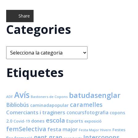
Share
Categories
Categories
Etiquetes
Avís
batudasenglar
ADF
Bastoners de Copons
caramelles
Bibliobús
caminadapopular
Comerciants i traginers
concursfotografia
copons
escola
dones
Esports
2.0
Covid-19
exposició
femSelectiva
festa major
Festes
Festa Major Hivern
Intercopons
gent gran