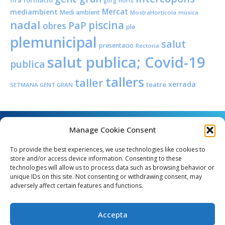
fira
formació
horts
gorg
Mercat
mediambient
Medi ambient
MostraHortícola
música
nadal
piscina
PaP
obres
ple
plemunicipal
salut
presentacio
Rectoria
salut publica; Covid-19
publica
tallers
taller
xerrada
teatre
SETMANA GENT GRAN
Manage Cookie Consent
To provide the best experiences, we use technologies like cookies to
store and/or access device information. Consenting to these
technologies will allow us to process data such as browsing behavior or
unique IDs on this site. Not consenting or withdrawing consent, may
Angel Guimerà, 8 - 08289 Copons
adversely affect certain features and functions.
Telèfon: 938 090 000 - Fax: 938 090 013
e_mail: copons@copons.cat
Accepta
CIF: P0807000E