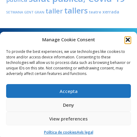
tallers
taller
xerrada
teatre
SETMANA GENT GRAN
Manage Cookie Consent
To provide the best experiences, we use technologies like cookies to
store and/or access device information. Consenting to these
technologies will allow us to process data such as browsing behavior or
unique IDs on this site. Not consenting or withdrawing consent, may
Angel Guimerà, 8 - 08289 Copons
adversely affect certain features and functions.
Telèfon: 938 090 000 - Fax: 938 090 013
e_mail: copons@copons.cat
Accepta
CIF: P0807000E
Català
Deny
View preferences
egal
Mapa web
Crèdits
Política de cookies (EU)
Política de cookies
Avís legal