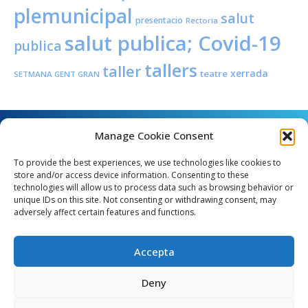
plemunicipal
salut
presentacio
Rectoria
salut publica; Covid-19
publica
tallers
taller
xerrada
teatre
SETMANA GENT GRAN
Manage Cookie Consent
To provide the best experiences, we use technologies like cookies to
store and/or access device information. Consenting to these
technologies will allow us to process data such as browsing behavior or
unique IDs on this site. Not consenting or withdrawing consent, may
Angel Guimerà, 8 - 08289 Copons
adversely affect certain features and functions.
Telèfon: 938 090 000 - Fax: 938 090 013
e_mail: copons@copons.cat
Accepta
CIF: P0807000E
Català
Deny