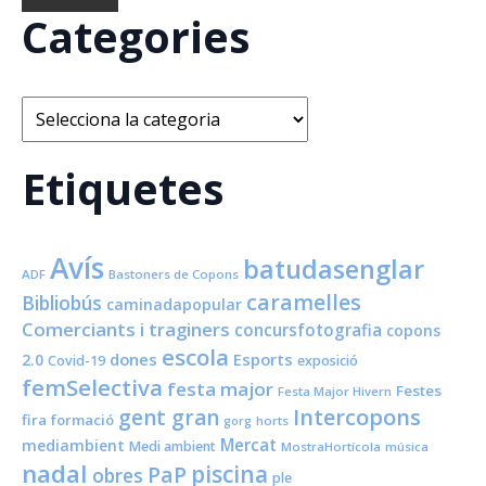
Categories
Categories
Etiquetes
Avís
batudasenglar
ADF
Bastoners de Copons
caramelles
Bibliobús
caminadapopular
Comerciants i traginers
concursfotografia
copons
escola
dones
Esports
2.0
Covid-19
exposició
femSelectiva
festa major
Festes
Festa Major Hivern
Intercopons
gent gran
fira
formació
horts
gorg
Mercat
mediambient
Medi ambient
MostraHortícola
música
nadal
piscina
PaP
obres
ple