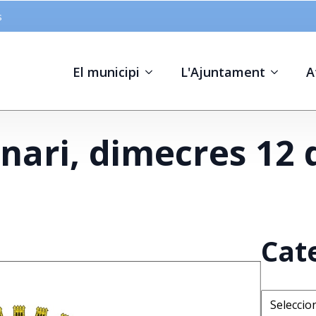
s
El municipi
L'Ajuntament
A
nari, dimecres 12 d
Cat
Categorie