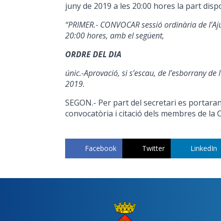
juny de 2019 a les 20:00 hores la part dispo
“PRIMER.-
CONVOCAR
sessió
ordinària d
e
l
’
Aj
20
:00 hores,
amb
el
següent,
ORDRE DEL DIA
únic.-Aprovació, si s’escau, de l’esborrany de 
2019.
SEGON.- Per part del secretari es portaran
convocatòria i citació dels membres de la C
Facebook
Twitter
LinkedIn