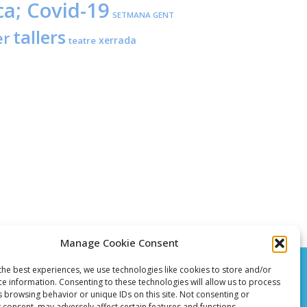
ca; Covid-19
SETMANA GENT
tallers
er
xerrada
teatre
Manage Cookie Consent
the best experiences, we use technologies like cookies to store and/or
ce information. Consenting to these technologies will allow us to process
s browsing behavior or unique IDs on this site. Not consenting or
 consent, may adversely affect certain features and functions.