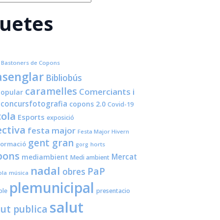
quetes
Bastoners de Copons
senglar
Bibliobús
caramelles
Comerciants i
opular
concursfotografia
copons 2.0
Covid-19
cola
Esports
exposició
ctiva
festa major
Festa Major Hivern
gent gran
formació
horts
gorg
pons
Mercat
mediambient
Medi ambient
nadal
PaP
obres
ola
música
plemunicipal
ple
presentacio
salut
lut publica