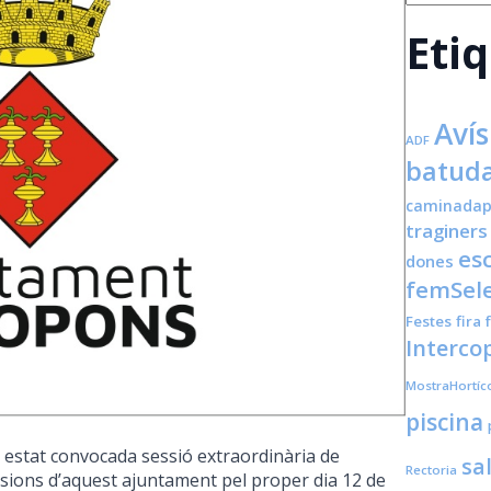
Eti
Avís
ADF
batuda
caminadap
traginers
es
dones
femSele
Festes
fira
Interco
MostraHortíc
piscina
ha estat convocada sessió extraordinària de
sa
Rectoria
essions d’aquest ajuntament pel proper dia 12 de