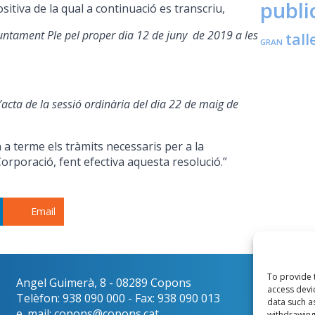
publi
sitiva de la qual a continuació es transcriu,
untament
Ple
p
el
proper dia 12 de juny de 2019 a les
tall
GRAN
l’acta de la sessió ordinària del dia 22 de maig de
 a terme els tràmits necessaris per a la
orporació, fent efectiva aquesta resolució.”
Email
To provide 
Angel Guimerà, 8 - 08289 Copons
Català
access devi
Telèfon: 938 090 000 - Fax: 938 090 013
data such a
e_mail: copons@copons.cat
withdrawing