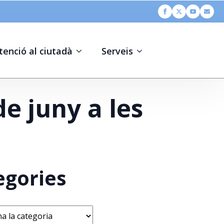
tenció al ciutadà
Serveis
e juny a les
egories
s