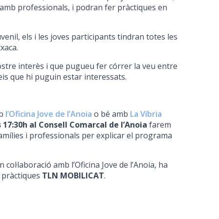
 amb professionals, i podran fer pràctiques en
nil, els i les joves participants tindran totes les
xaca.
tre interès i que pugueu fer córrer la veu entre
veis que hi puguin estar interessats.
mb
l’Oficina Jove de l’Anoia
o bé amb
La Víbria
 17:30h al Consell Comarcal de l’Anoia
farem
amílies i professionals per explicar el programa
 col·laboració amb l’Oficina Jove de l’Anoia, ha
e pràctiques
TLN
MOBILICAT
.