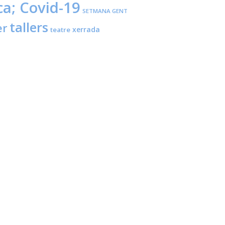
ca; Covid-19
SETMANA GENT
tallers
er
xerrada
teatre