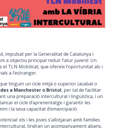
l, impulsat per la Generalitat de Catalunya i
m a objectiu principal reduir l’atur juvenil. Un
 el TLN Mobilicat, que ofereix l’oportunitat als i
als a l’estranger.
ue tinguin un cicle mitjà o superior (acabat o
des a Manchester o Bristol
, per tal de facilitar
nt una preparació intercultural i lingüística, i un
car el cicle d’aprenentatge i garantir les
mini i la seva capacitat d’emancipació.
ncial: els i les joves s’allotjaran amb famílies
 intercultural, tindran un acompanyament abans,