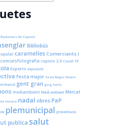
quetes
Bastoners de Copons
senglar
Bibliobús
caramelles
Comerciants i
opular
concursfotografia
copons 2.0
Covid-19
cola
Esports
exposició
ctiva
festa major
Festa Major Hivern
gent gran
formació
horts
gorg
pons
Mercat
mediambient
Medi ambient
nadal
PaP
obres
ola
música
plemunicipal
ple
presentacio
salut
lut publica