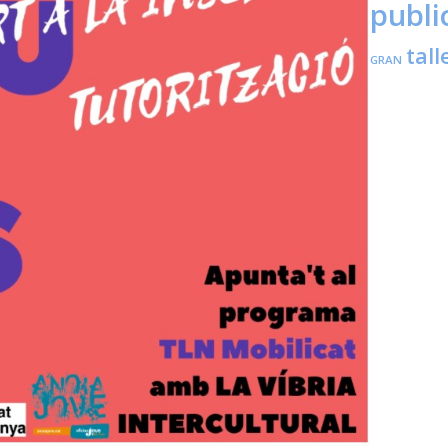
publi
tall
GRAN