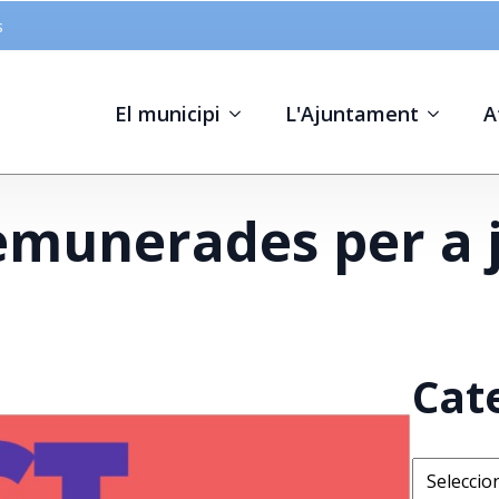
s
El municipi
L'Ajuntament
A
emunerades per a j
Cat
Categorie