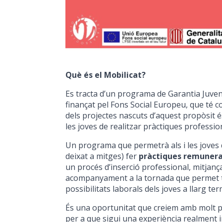
Què és el Mobilicat?
Es tracta d’un programa de Garantia Juveni
finançat pel Fons Social Europeu, que té co
dels projectes nascuts d’aquest propòsit és
les joves de realitzar pràctiques profession
Un programa que permetrà als i les joves q
deixat a mitges) fer
pràctiques remunera
un procés d’inserció professional, mitjança
acompanyament a la tornada que permet tan
possibilitats laborals dels joves a llarg ter
És una oportunitat que creiem amb molt pote
per a que sigui una experiència realment