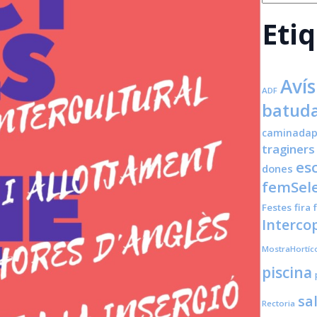
Eti
Avís
ADF
batuda
caminadap
traginers
es
dones
femSele
Festes
fira
Interco
MostraHortíc
piscina
sa
Rectoria