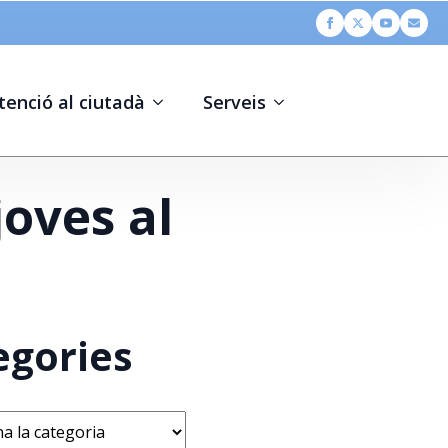
tenció al ciutadà
Serveis
oves al
egories
s