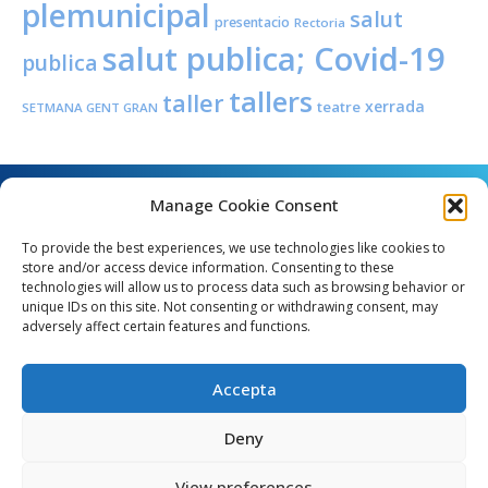
plemunicipal
salut
presentacio
Rectoria
salut publica; Covid-19
publica
tallers
taller
xerrada
teatre
SETMANA GENT GRAN
Manage Cookie Consent
To provide the best experiences, we use technologies like cookies to
store and/or access device information. Consenting to these
technologies will allow us to process data such as browsing behavior or
unique IDs on this site. Not consenting or withdrawing consent, may
Angel Guimerà, 8 - 08289 Copons
adversely affect certain features and functions.
Telèfon: 938 090 000 - Fax: 938 090 013
e_mail: copons@copons.cat
Accepta
CIF: P0807000E
Català
Deny
View preferences