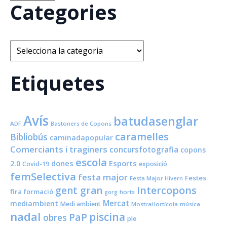
Categories
Categories
Etiquetes
Avís
batudasenglar
ADF
Bastoners de Copons
caramelles
Bibliobús
caminadapopular
Comerciants i traginers
concursfotografia
copons
escola
dones
Esports
2.0
Covid-19
exposició
femSelectiva
festa major
Festes
Festa Major Hivern
Intercopons
gent gran
fira
formació
horts
gorg
Mercat
mediambient
Medi ambient
MostraHortícola
música
nadal
piscina
PaP
obres
ple