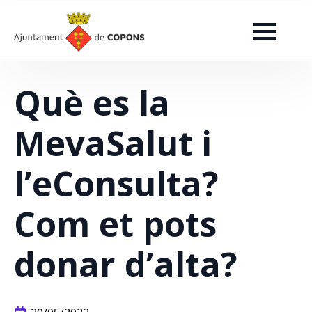
Què es la
MevaSalut i
l’eConsulta?
Com et pots
donar d’alta?