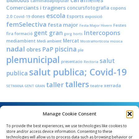
Bibliobús
caminadapopular
Comerciants i traginers
concursfotografia
copons
escola
dones
Esports
2.0
Covid-19
exposició
femSelectiva
festa major
Festes
Festa Major Hivern
Intercopons
gent gran
fira
formació
horts
gorg
Mercat
mediambient
Medi ambient
MostraHortícola
música
nadal
piscina
PaP
obres
ple
plemunicipal
salut
presentacio
Rectoria
salut publica; Covid-19
publica
tallers
taller
xerrada
teatre
SETMANA GENT GRAN
Manage Cookie Consent
To provide the best experiences, we use technologies like cookies to
store and/or access device information. Consenting to these
technologies will allow us to process data such as browsing behavior or