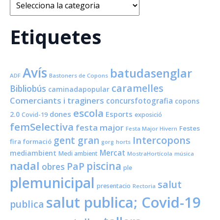
Categories
Etiquetes
Avís
batudasenglar
ADF
Bastoners de Copons
caramelles
Bibliobús
caminadapopular
Comerciants i traginers
concursfotografia
copons
escola
dones
Esports
2.0
Covid-19
exposició
femSelectiva
festa major
Festes
Festa Major Hivern
Intercopons
gent gran
fira
formació
horts
gorg
Mercat
mediambient
Medi ambient
MostraHortícola
música
nadal
piscina
PaP
obres
ple
plemunicipal
salut
presentacio
Rectoria
salut publica; Covid-19
publica