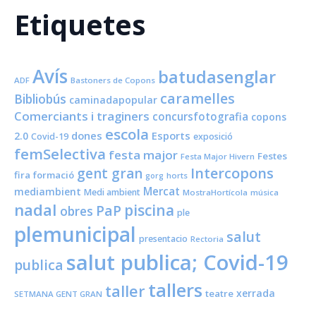
Etiquetes
Avís
batudasenglar
ADF
Bastoners de Copons
caramelles
Bibliobús
caminadapopular
Comerciants i traginers
concursfotografia
copons
escola
dones
Esports
2.0
Covid-19
exposició
femSelectiva
festa major
Festes
Festa Major Hivern
Intercopons
gent gran
fira
formació
horts
gorg
Mercat
mediambient
Medi ambient
MostraHortícola
música
nadal
piscina
PaP
obres
ple
plemunicipal
salut
presentacio
Rectoria
salut publica; Covid-19
publica
tallers
taller
xerrada
teatre
SETMANA GENT GRAN