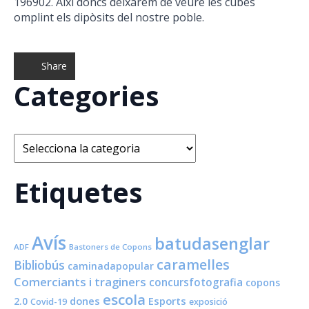
196902. Així doncs deixarem de veure les cubes
omplint els dipòsits del nostre poble.
Share
Categories
Categories
Etiquetes
Avís
batudasenglar
ADF
Bastoners de Copons
caramelles
Bibliobús
caminadapopular
Comerciants i traginers
concursfotografia
copons
escola
dones
Esports
2.0
Covid-19
exposició