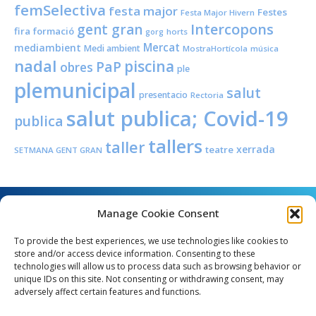
femSelectiva
festa major
Festes
Festa Major Hivern
Intercopons
gent gran
fira
formació
horts
gorg
Mercat
mediambient
Medi ambient
MostraHortícola
música
nadal
piscina
PaP
obres
ple
plemunicipal
salut
presentacio
Rectoria
salut publica; Covid-19
publica
tallers
taller
xerrada
teatre
SETMANA GENT GRAN
Manage Cookie Consent
To provide the best experiences, we use technologies like cookies to
store and/or access device information. Consenting to these
technologies will allow us to process data such as browsing behavior or
unique IDs on this site. Not consenting or withdrawing consent, may
Angel Guimerà, 8 - 08289 Copons
adversely affect certain features and functions.
Telèfon: 938 090 000 - Fax: 938 090 013