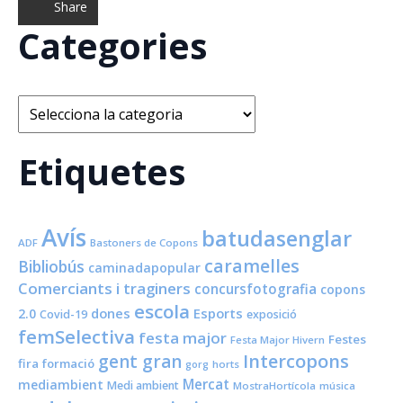
Share
Categories
Categories
Etiquetes
Avís
batudasenglar
ADF
Bastoners de Copons
caramelles
Bibliobús
caminadapopular
Comerciants i traginers
concursfotografia
copons
escola
dones
Esports
2.0
Covid-19
exposició
femSelectiva
festa major
Festes
Festa Major Hivern
Intercopons
gent gran
fira
formació
horts
gorg
Mercat
mediambient
Medi ambient
MostraHortícola
música