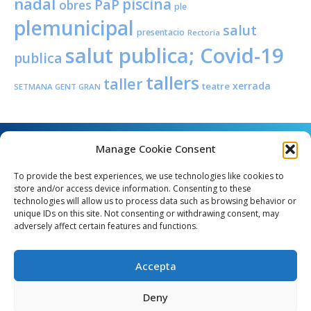
nadal
piscina
PaP
obres
ple
plemunicipal
salut
presentacio
Rectoria
salut publica; Covid-19
publica
tallers
taller
xerrada
teatre
SETMANA GENT GRAN
Manage Cookie Consent
To provide the best experiences, we use technologies like cookies to
store and/or access device information. Consenting to these
technologies will allow us to process data such as browsing behavior or
unique IDs on this site. Not consenting or withdrawing consent, may
Angel Guimerà, 8 - 08289 Copons
adversely affect certain features and functions.
Telèfon: 938 090 000 - Fax: 938 090 013
e_mail: copons@copons.cat
Accepta
CIF: P0807000E
Català
Deny