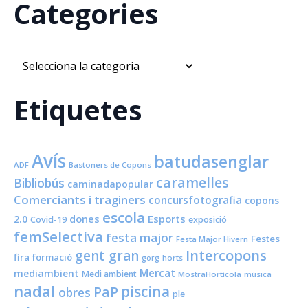
Categories
Categories
Etiquetes
Avís
batudasenglar
ADF
Bastoners de Copons
caramelles
Bibliobús
caminadapopular
Comerciants i traginers
concursfotografia
copons
escola
dones
Esports
2.0
Covid-19
exposició
femSelectiva
festa major
Festes
Festa Major Hivern
Intercopons
gent gran
fira
formació
horts
gorg
Mercat
mediambient
Medi ambient
MostraHortícola
música
nadal
piscina
PaP
obres
ple