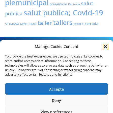
plemunicipal
salut
presentacio
Rectoria
salut publica; Covid-19
publica
tallers
taller
xerrada
teatre
SETMANA GENT GRAN
Manage Cookie Consent
To provide the best experiences, we use technologies like cookies to
store and/or access device information. Consenting to these
technologies will allow us to process data such as browsing behavior or
unique IDs on this site. Not consenting or withdrawing consent, may
Angel Guimerà, 8 - 08289 Copons
adversely affect certain features and functions.
Telèfon: 938 090 000 - Fax: 938 090 013
e_mail: copons@copons.cat
Accepta
CIF: P0807000E
Català
Deny
View preferences