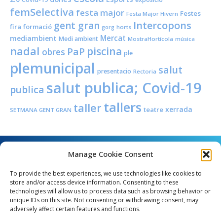
femSelectiva
festa major
Festes
Festa Major Hivern
Intercopons
gent gran
fira
formació
horts
gorg
Mercat
mediambient
Medi ambient
MostraHortícola
música
nadal
piscina
PaP
obres
ple
plemunicipal
salut
presentacio
Rectoria
salut publica; Covid-19
publica
tallers
taller
xerrada
teatre
SETMANA GENT GRAN
Manage Cookie Consent
To provide the best experiences, we use technologies like cookies to
store and/or access device information. Consenting to these
technologies will allow us to process data such as browsing behavior or
unique IDs on this site. Not consenting or withdrawing consent, may
Angel Guimerà, 8 - 08289 Copons
adversely affect certain features and functions.
Telèfon: 938 090 000 - Fax: 938 090 013