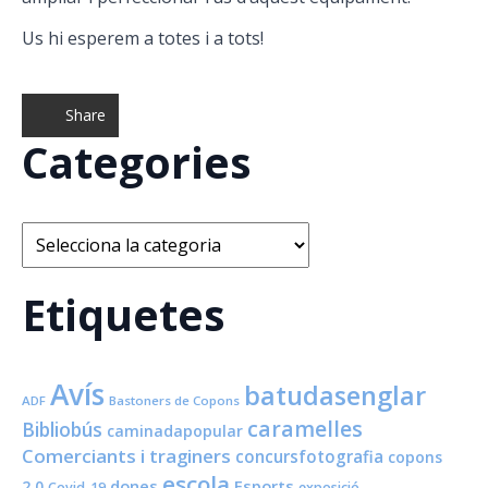
Us hi esperem a totes i a tots!
Share
Categories
Categories
Etiquetes
Avís
batudasenglar
ADF
Bastoners de Copons
caramelles
Bibliobús
caminadapopular
Comerciants i traginers
concursfotografia
copons
escola
dones
Esports
2.0
Covid-19
exposició