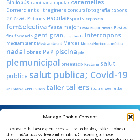
caramelles
Bibliobús
caminadapopular
Comerciants i traginers
concursfotografia
copons
escola
dones
Esports
2.0
Covid-19
exposició
femSelectiva
festa major
Festes
Festa Major Hivern
Intercopons
gent gran
fira
formació
horts
gorg
Mercat
mediambient
Medi ambient
MostraHortícola
música
nadal
piscina
PaP
obres
ple
plemunicipal
salut
presentacio
Rectoria
salut publica; Covid-19
publica
tallers
taller
xerrada
teatre
SETMANA GENT GRAN
Manage Cookie Consent
To provide the best experiences, we use technologies like cookies to
store and/or access device information. Consenting to these