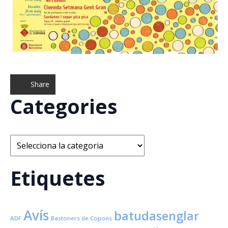
Share
Categories
Categories
Etiquetes
Avís
batudasenglar
ADF
Bastoners de Copons