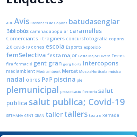
Avís
batudasenglar
ADF
Bastoners de Copons
caramelles
Bibliobús
caminadapopular
Comerciants i traginers
concursfotografia
copons
escola
dones
Esports
2.0
Covid-19
exposició
femSelectiva
festa major
Festes
Festa Major Hivern
Intercopons
gent gran
fira
formació
horts
gorg
Mercat
mediambient
Medi ambient
MostraHortícola
música
nadal
piscina
PaP
obres
ple
plemunicipal
salut
presentacio
Rectoria
salut publica; Covid-19
publica
tallers
taller
xerrada
teatre
SETMANA GENT GRAN