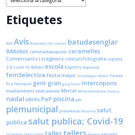
Etiquetes
Avís
batudasenglar
ADF
Bastoners de Copons
caramelles
Bibliobús
caminadapopular
Comerciants i traginers
concursfotografia
copons
escola
dones
Esports
2.0
Covid-19
exposició
femSelectiva
festa major
Festes
Festa Major Hivern
Intercopons
gent gran
fira
formació
horts
gorg
Mercat
mediambient
Medi ambient
MostraHortícola
música
nadal
piscina
PaP
obres
ple
plemunicipal
salut
presentacio
Rectoria
salut publica; Covid-19
publica
tallers
taller
xerrada
teatre
SETMANA GENT GRAN