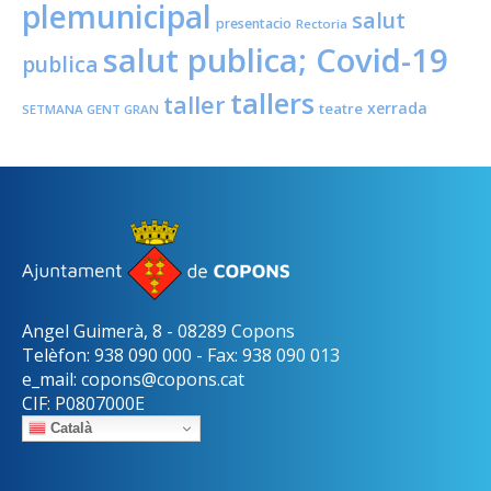
plemunicipal
salut
presentacio
Rectoria
salut publica; Covid-19
publica
tallers
taller
xerrada
teatre
SETMANA GENT GRAN
Angel Guimerà, 8 - 08289 Copons
Telèfon: 938 090 000 - Fax: 938 090 013
e_mail: copons@copons.cat
CIF: P0807000E
Català