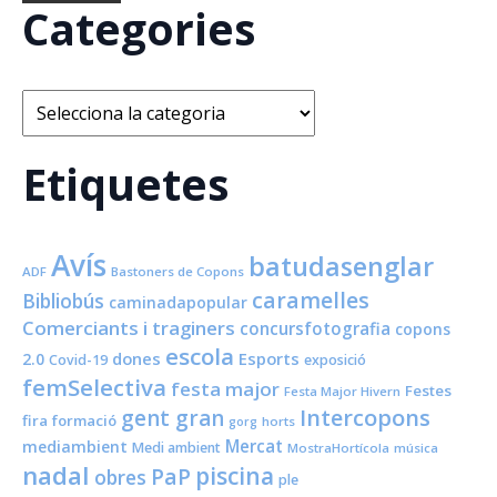
Categories
Categories
Etiquetes
Avís
batudasenglar
ADF
Bastoners de Copons
caramelles
Bibliobús
caminadapopular
Comerciants i traginers
concursfotografia
copons
escola
dones
Esports
2.0
Covid-19
exposició
femSelectiva
festa major
Festes
Festa Major Hivern
Intercopons
gent gran
fira
formació
horts
gorg
Mercat
mediambient
Medi ambient
MostraHortícola
música
nadal
piscina
PaP
obres
ple