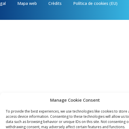
egal
Mapa web
Crèdits
Política de cookies (EU)
Manage Cookie Consent
To provide the best experiences, we use technologies like cookies to store
access device information. Consenting to these technologies will allow us t
data such as browsing behavior or unique IDs on this site. Not consenting o
withdrawing consent, may adversely affect certain features and functions.