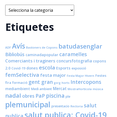
Categories
Etiquetes
Avís
batudasenglar
ADF
Bastoners de Copons
caramelles
Bibliobús
caminadapopular
Comerciants i traginers
concursfotografia
copons
escola
dones
Esports
2.0
Covid-19
exposició
femSelectiva
festa major
Festes
Festa Major Hivern
Intercopons
gent gran
fira
formació
horts
gorg
Mercat
mediambient
Medi ambient
MostraHortícola
música
nadal
piscina
PaP
obres
ple
plemunicipal
salut
presentacio
Rectoria
salut publica; Covid-19
publica