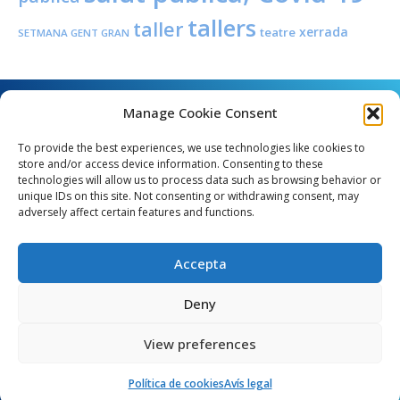
tallers
taller
xerrada
teatre
SETMANA GENT GRAN
Manage Cookie Consent
To provide the best experiences, we use technologies like cookies to
store and/or access device information. Consenting to these
technologies will allow us to process data such as browsing behavior or
unique IDs on this site. Not consenting or withdrawing consent, may
Angel Guimerà, 8 - 08289 Copons
adversely affect certain features and functions.
Telèfon: 938 090 000 - Fax: 938 090 013
e_mail: copons@copons.cat
Accepta
CIF: P0807000E
Català
Deny
View preferences
egal
Mapa web
Crèdits
Política de cookies (EU)
Política de cookies
Avís legal