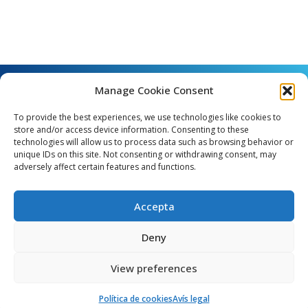
Manage Cookie Consent
To provide the best experiences, we use technologies like cookies to
store and/or access device information. Consenting to these
technologies will allow us to process data such as browsing behavior or
unique IDs on this site. Not consenting or withdrawing consent, may
Angel Guimerà, 8 - 08289 Copons
adversely affect certain features and functions.
Telèfon: 938 090 000 - Fax: 938 090 013
e_mail: copons@copons.cat
Accepta
CIF: P0807000E
Català
Deny
View preferences
egal
Mapa web
Crèdits
Política de cookies (EU)
Política de cookies
Avís legal