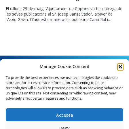
El dilluns 29 de maig l’Ajuntament de Copons va fer entrega de
les seves publicacions al Sr. Josep Sansalvador, arxiver de
l’Arxiu Gavín. D’aquesta manera els butlletins Camí Ral i…
Manage Cookie Consent
To provide the best experiences, we use technologies like cookies to
store and/or access device information. Consenting to these
technologies will allow us to process data such as browsing behavior or
unique IDs on this site. Not consenting or withdrawing consent, may
Angel Guimerà, 8 - 08289 Copons
adversely affect certain features and functions.
Telèfon: 938 090 000 - Fax: 938 090 013
e_mail: copons@copons.cat
Accepta
CIF: P0807000E
Català
Deny