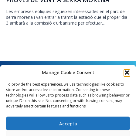
Les empreses eòliques segueixen interessades en el parc de
serra morena i van entrar a tràmit la estació que el proper dia
3 arribarà a la comissió d’urbanisme per efectuar…
Manage Cookie Consent
To provide the best experiences, we use technologies like cookies to
store and/or access device information. Consenting to these
technologies will allow us to process data such as browsing behavior or
unique IDs on this site. Not consenting or withdrawing consent, may
Angel Guimerà, 8 - 08289 Copons
adversely affect certain features and functions.
Telèfon: 938 090 000 - Fax: 938 090 013
e_mail: copons@copons.cat
Accepta
CIF: P0807000E
Català