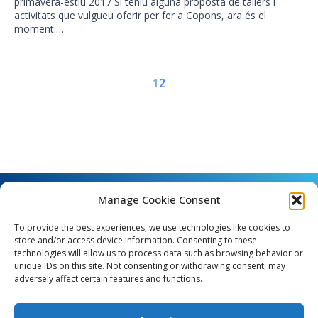
primavera-estiu 2017 Si teniu alguna proposta de tallers i
activitats que vulgueu oferir per fer a Copons, ara és el
moment.…
1
2
Manage Cookie Consent
To provide the best experiences, we use technologies like cookies to
store and/or access device information. Consenting to these
technologies will allow us to process data such as browsing behavior or
unique IDs on this site. Not consenting or withdrawing consent, may
Angel Guimerà, 8 - 08289 Copons
adversely affect certain features and functions.
Telèfon: 938 090 000 - Fax: 938 090 013
e_mail: copons@copons.cat