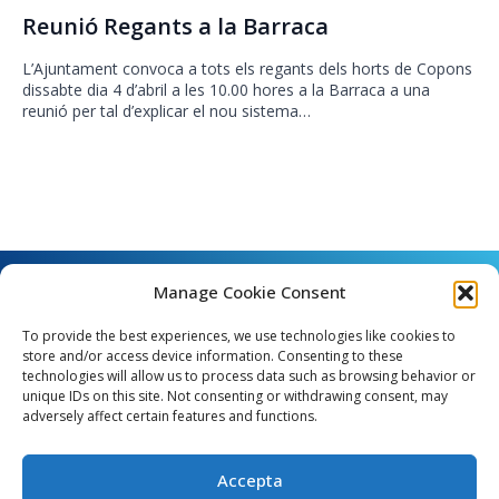
Reunió Regants a la Barraca
L’Ajuntament convoca a tots els regants dels horts de Copons
dissabte dia 4 d’abril a les 10.00 hores a la Barraca a una
reunió per tal d’explicar el nou sistema…
Manage Cookie Consent
To provide the best experiences, we use technologies like cookies to
store and/or access device information. Consenting to these
technologies will allow us to process data such as browsing behavior or
unique IDs on this site. Not consenting or withdrawing consent, may
Angel Guimerà, 8 - 08289 Copons
adversely affect certain features and functions.
Telèfon: 938 090 000 - Fax: 938 090 013
e_mail: copons@copons.cat
Accepta
CIF: P0807000E