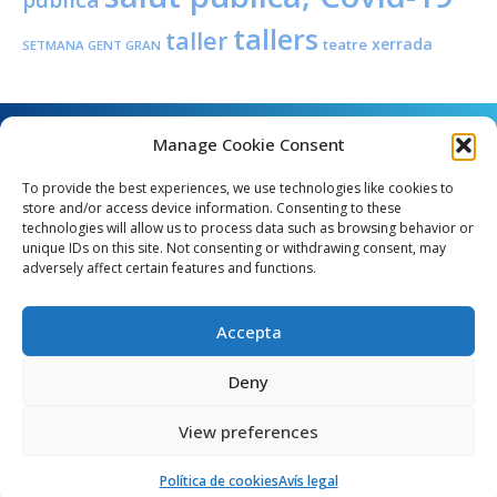
tallers
taller
xerrada
teatre
SETMANA GENT GRAN
Manage Cookie Consent
To provide the best experiences, we use technologies like cookies to
store and/or access device information. Consenting to these
technologies will allow us to process data such as browsing behavior or
unique IDs on this site. Not consenting or withdrawing consent, may
Angel Guimerà, 8 - 08289 Copons
adversely affect certain features and functions.
Telèfon: 938 090 000 - Fax: 938 090 013
e_mail: copons@copons.cat
Accepta
CIF: P0807000E
Català
Deny
View preferences
egal
Mapa web
Crèdits
Política de cookies (EU)
Política de cookies
Avís legal