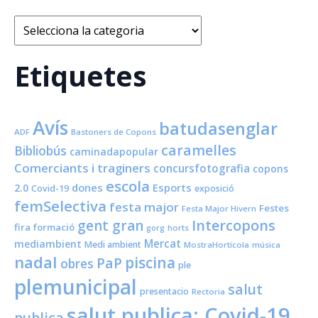
Categories
Etiquetes
Avís
batudasenglar
ADF
Bastoners de Copons
caramelles
Bibliobús
caminadapopular
Comerciants i traginers
concursfotografia
copons
escola
dones
Esports
2.0
Covid-19
exposició
femSelectiva
festa major
Festes
Festa Major Hivern
Intercopons
gent gran
fira
formació
horts
gorg
Mercat
mediambient
Medi ambient
MostraHortícola
música
nadal
piscina
PaP
obres
ple
plemunicipal
salut
presentacio
Rectoria
salut publica; Covid-19
publica