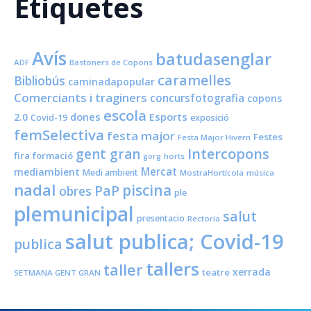
Etiquetes
Avís
batudasenglar
ADF
Bastoners de Copons
caramelles
Bibliobús
caminadapopular
Comerciants i traginers
concursfotografia
copons
escola
dones
Esports
2.0
Covid-19
exposició
femSelectiva
festa major
Festes
Festa Major Hivern
Intercopons
gent gran
fira
formació
horts
gorg
Mercat
mediambient
Medi ambient
MostraHortícola
música
nadal
piscina
PaP
obres
ple
plemunicipal
salut
presentacio
Rectoria
salut publica; Covid-19
publica
tallers
taller
xerrada
teatre
SETMANA GENT GRAN