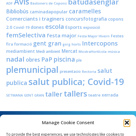
Avís
batudasenglar
ADF
Bastoners de Copons
caramelles
Bibliobús
caminadapopular
Comerciants i traginers
concursfotografia
copons
escola
dones
Esports
2.0
Covid-19
exposició
femSelectiva
festa major
Festes
Festa Major Hivern
Intercopons
gent gran
fira
formació
horts
gorg
Mercat
mediambient
Medi ambient
MostraHortícola
música
nadal
piscina
PaP
obres
ple
plemunicipal
salut
presentacio
Rectoria
salut publica; Covid-19
publica
tallers
taller
xerrada
teatre
SETMANA GENT GRAN
Manage Cookie Consent
To provide the best experiences, we use technologies like cookies to