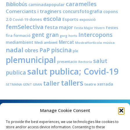
caramelles
Bibliobús
caminadapopular
Comerciants i traginers
concursfotografia
copons
escola
dones
Esports
2.0
Covid-19
exposició
femSelectiva
festa major
Festes
Festa Major Hivern
Intercopons
gent gran
fira
formació
horts
gorg
Mercat
mediambient
Medi ambient
MostraHortícola
música
nadal
piscina
PaP
obres
ple
plemunicipal
salut
presentacio
Rectoria
salut publica; Covid-19
publica
tallers
taller
xerrada
teatre
SETMANA GENT GRAN
Manage Cookie Consent
To provide the best experiences, we use technologies like cookies to
store and/or access device information. Consenting to these