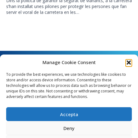
Dins la política de garantir la segurat de vianants, a la carretera
s’han instal·lat unes pilones per protegir les persones que fan
servir el voral de la carretera en les…
Manage Cookie Consent
To provide the best experiences, we use technologies like cookies to
store and/or access device information. Consenting to these
technologies will allow us to process data such as browsing behavior or
unique IDs on this site. Not consenting or withdrawing consent, may
Angel Guimerà, 8 - 08289 Copons
adversely affect certain features and functions.
Telèfon: 938 090 000 - Fax: 938 090 013
e_mail: copons@copons.cat
Accepta
CIF: P0807000E
Català
Deny