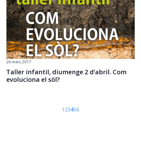
26 març 2017
Taller infantil, diumenge 2 d’abril. Com
evoluciona el sòl?
1
2
3
4
5
6