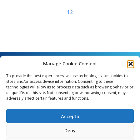
1
2
Manage Cookie Consent
To provide the best experiences, we use technologies like cookies to
store and/or access device information. Consenting to these
technologies will allow us to process data such as browsing behavior or
unique IDs on this site. Not consenting or withdrawing consent, may
Angel Guimerà, 8 - 08289 Copons
adversely affect certain features and functions.
Telèfon: 938 090 000 - Fax: 938 090 013
e_mail: copons@copons.cat
Accepta
CIF: P0807000E
Català
Deny